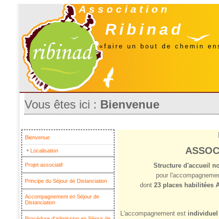
Association
Ribinad
«faire un bout de chemin e
Vous êtes ici :
Bienvenue
Bienvenue
ASSOC
Localisation
Projet associatif
Structure d'accueil n
pour l'accompagneme
Principe du Séjour de Distanciation
dont
23 places habilitées 
Accompagnement en Séjour de
Distanciation
L'accompagnement est
individuel
Procédure d'admission en Séjour de