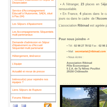
Distanciation
• A l'étranger,
23
places en S
éj
renouvelable.
Service d’Accompagnement
Educatif à l’Autonomie, SAEA, situé
• En France,
4
places dans le c
à Pau (64)
jours ou dans le cadre
de l'
Accomp
Les Séjours d’Apaisement
L'association
Ribinad
est agréée p
Les Accompagnements Séquentiels
multi partenariaux
Pour nous joindre ->
Demande d’admission en Séjour
d’Apaisement ou d'Accueil
• Tél :
02 98 27 78 52
Fax :
02 98 
Séquentiel multi partenarial
• Mail :
secretariat@ribinad.com
Hébergement, itinérance
• Nous écrire :
Association Ribinad
L'équipe
Pôle Économique
5 Z.A. de Ty Névez Pouillot
29150 Châteaulin
Actualité et revue de presse
Intéressé(e) pour rejoindre nos
équipes ?
. . . . . . . . . . . . . . . . . . . . . . .
Liens Séjours de Rupture
Forums Ribinad