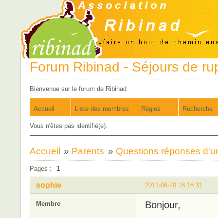
Forum Ribinad - Séjours de ru
Bienvenue sur le forum de Ribinad
Accueil
Liste des membres
Règles
Recherche
Vous n'êtes pas identifié(e).
Accueil
»
Parents
»
Questions réponses d'u
Pages :
1
sophie
2011-06-20 18:18:31
Bonjour,
Membre