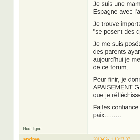
Je suis une mama
Espagne avec l'a
Je trouve import
"se posent des q
Je me suis posée
des parents ayan
aujourd'hui je m
de ce forum.
Pour finir, je do
APAISEMENT GRAN
que je réfléchiss
Faites confiance 
paix.........
Hors ligne
andree
2013-02-11 13:27:37